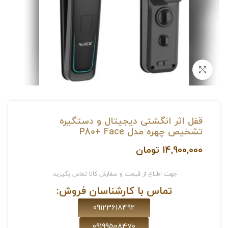
بزرگنمایی تصویر
قفل اثر انگشتی دیجیتال و دستگیره
تشخیص چهره مدل P80+ Face
14,900,000
تومان
جهت اطلاع از قیمت و سفارش کالا تماس بگیرید.
تماس با کارشناسان فروش:
09123618492
09199508470