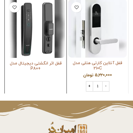
قفل آنلاین کارتی هتلی مدل
قفل اثر انگشتی دیجیتال مدل
دس
210C
+P80
5,220,000
تومان