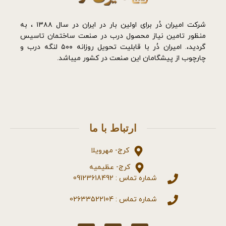
شرکت امیران دُر برای اولین بار در ایران در سال ۱۳۸۸ ، به
منظور تامین نیاز محصول درب در صنعت ساختمان تاسیس
گردید،. امیران دُر با قابلیت تحویل روزانه ۵۰۰ لنگه درب و
چارچوب از پیشگامان این صنعت در کشور میباشد.
ارتباط با ما
کرج- مهرویلا
کرج- عظیمیه
شماره تماس : 09123618492
شماره تماس : 02633522104