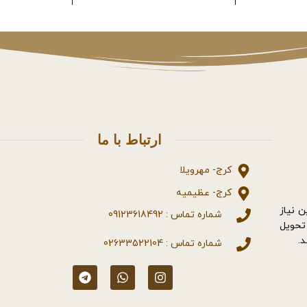
ارتباط با ما
کرج- مهرویلا
کرج- عظیمیه
، به منظور تامین نیاز
شماره تماس : 09123618492
تحویل
شماره تماس : 02633522104