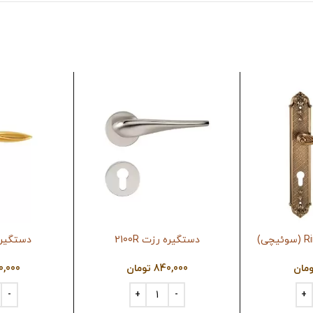
دستگیره رزت 2100R
دستگیره پ
ومان
840,000
تومان
0,000