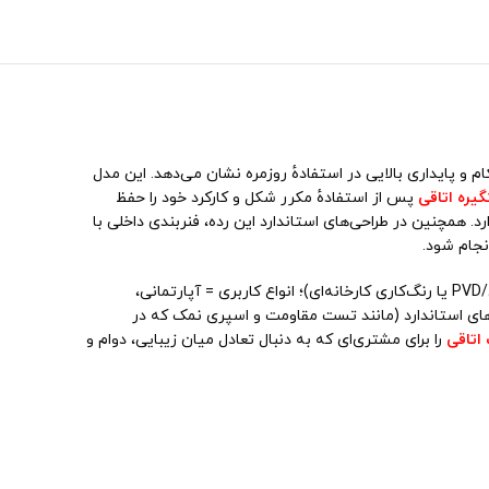
ستحکام و پایداری بالایی در استفادهٔ روزمره نشان می‌دهد. این مدل
یره اتاقی
پس از استفادهٔ مکرر شکل و کارکرد خود را حفظ
شکی، نسکافه‌ای/قهوه‌ای و متناسب با پوشش‌های PVD یا آبکاری مرسوم) وجود دارد. همچنین در طراحی‌های استاندارد این رده، فنربندی داخلی با
نجام شود.
از نظر مشخصات فنی، دستگیره پلاک 1900 معمولاً شامل: متریال سازندهٔ پلاک و هندل = زاماک؛ پوشش/آبکاری = دارای پوشش نهایی (آبکاری/PVD یا رنگ‌کاری کارخانه‌ای)؛ انواع کاربری = آپارتمانی،
ای استاندارد (مانند تست مقاومت و اسپری نمک که در
اتاقی
را برای مشتری‌ای که به دنبال تعادل میان زیبایی، دوام و