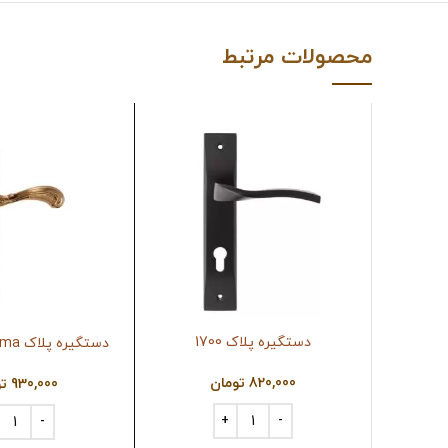
محصولات مرتبط
دستگیره پلاک 1700
دستگیره پلاک Rima (سوئیچی)
820,000
تومان
930,000
ت