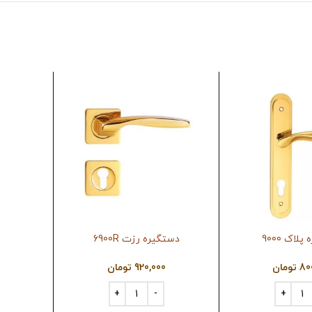
لاک 9000
دستگیره رزت 6900R
دستگی
80
تومان
920,000
تومان
0