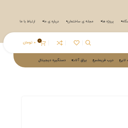
گاه
پروژه ها
مجله ی ساختمان
درباره ی ما
ارتباط با ما
0
0
تومان
لابی
درب فریملس
یراق آلات
دستگیره دیجیتال