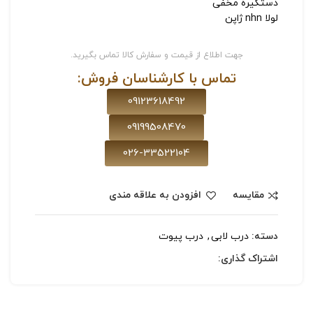
دستگیره مخفی
لولا nhn ژاپن
جهت اطلاع از قیمت و سفارش کالا تماس بگیرید.
تماس با کارشناسان فروش:
09123618492
09199508470
026-33522104
مقایسه
افزودن به علاقه مندی
دسته:
درب لابی
,
درب پیوت
اشتراک گذاری: